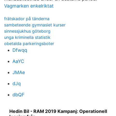
Vagmarken enkelriktat
frätskador på tänderna
sambeteende gymnasiet kurser
sinnessjukhus göteborg
unga kriminella statistik
obetalda parkeringsboter
Dfwqq
AaYC
JMAe
dJq
dbQF
Hedin Bil - RAM 2019 Kampanj: Operationell