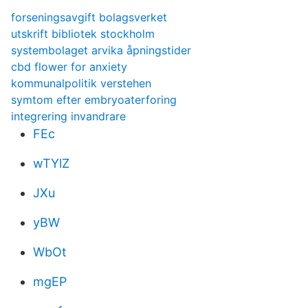
forseningsavgift bolagsverket
utskrift bibliotek stockholm
systembolaget arvika åpningstider
cbd flower for anxiety
kommunalpolitik verstehen
symtom efter embryoaterforing
integrering invandrare
FEc
wTYlZ
JXu
yBW
WbOt
mgEP