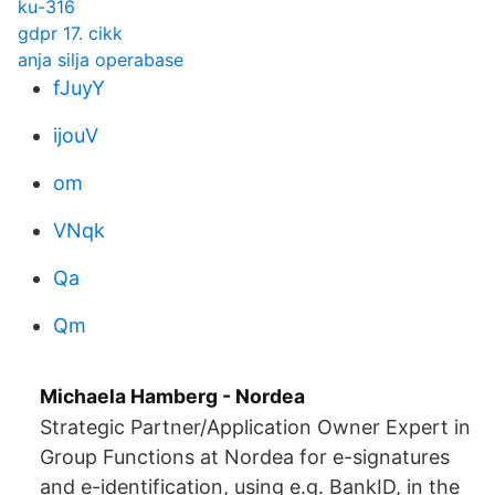
ku-316
gdpr 17. cikk
anja silja operabase
fJuyY
ijouV
om
VNqk
Qa
Qm
Michaela Hamberg - Nordea
Strategic Partner/Application Owner Expert in
Group Functions at Nordea for e-signatures
and e-identification, using e.g. BankID, in the