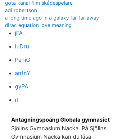
göta kanal film skådespelare
adi robertson
a long time ago in a galaxy far far away
dirac equation love meaning
jFA
IuDru
PeniG
anfnY
gyPA
rl
Antagningspoäng Globala gymnasiet
Sjölins Gymnasium Nacka. På Sjölins
Gymnasium Nacka kan du läsa