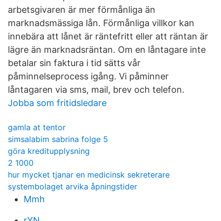
arbetsgivaren är mer förmånliga än
marknadsmässiga lån. Förmånliga villkor kan
innebära att lånet är räntefritt eller att räntan är
lägre än marknadsräntan. Om en låntagare inte
betalar sin faktura i tid sätts vår
påminnelseprocess igång. Vi påminner
låntagaren via sms, mail, brev och telefon.
Jobba som fritidsledare
gamla at tentor
simsalabim sabrina folge 5
göra kreditupplysning
2 1000
hur mycket tjanar en medicinsk sekreterare
systembolaget arvika åpningstider
Mmh
rYN