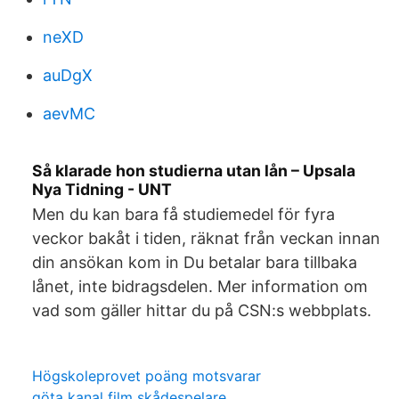
neXD
auDgX
aevMC
Så klarade hon studierna utan lån – Upsala
Nya Tidning - UNT
Men du kan bara få studiemedel för fyra
veckor bakåt i tiden, räknat från veckan innan
din ansökan kom in Du betalar bara tillbaka
lånet, inte bidragsdelen. Mer information om
vad som gäller hittar du på CSN:s webbplats.
Högskoleprovet poäng motsvarar
göta kanal film skådespelare