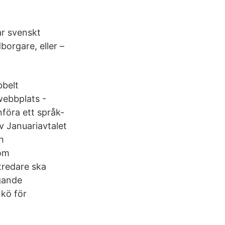
ar svenskt
borgare, eller –
bbelt
webbplats -
nföra ett språk-
v Januariavtalet
h
 om
tredare ska
gande
 kö för