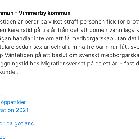
mmun - Vimmerby kommun
tiden är beror på vilket straff personen fick för brotte
en karenstid på tre år från det att domen vann laga k
ågan handlar inte om att få medborgarskap utan det
talare sedan sex år och alla mina tre barn har fått sv
 Väntetiden på ett beslut om svenskt medborgarskap 
gningstid hos Migrationsverket på ca ett år. - fast d
 kunder.
n
 öppettider
ration 2021
r pa gotland
pe