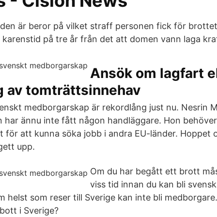
s - Cision News
den är beror på vilket straff personen fick för brottet.
karenstid på tre år från det att domen vann laga kra
Ansök om lagfart el
g av tomträttsinnehav
enskt medborgarskap är rekordlång just nu. Nesrin M
n har ännu inte fått någon handläggare. Hon behöver
för att kunna söka jobb i andra EU-länder. Hoppet o
gett upp.
Om du har begått ett brott må
viss tid innan du kan bli sven
 helst som reser till Sverige kan inte bli medborgare
ott i Sverige?