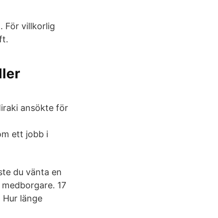
 För villkorlig
ft.
ler
iraki ansökte för
m ett jobb i
ste du vänta en
sk medborgare. 17
. Hur länge