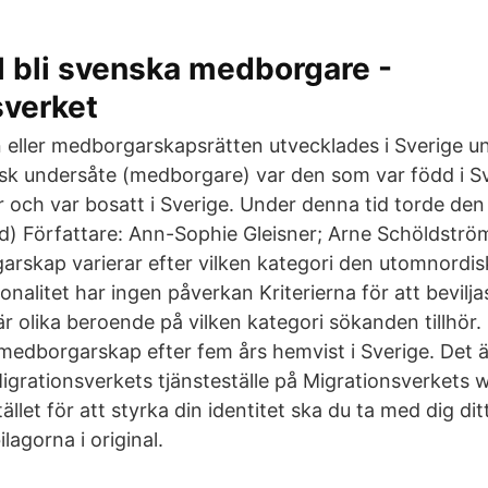
ill bli svenska medborgare -
sverket
eller medborgarskapsrätten utvecklades i Sverige u
sk undersåte (medborgare) var den som var född i S
r och var bosatt i Sverige. Under denna tid torde de
rd) Författare: Ann-Sophie Gleisner; Arne Schöldströ
rskap varierar efter vilken kategori den utomnordi
tionalitet har ingen påverkan Kriterierna för att bevilj
 olika beroende på vilken kategori sökanden tillhör.
dborgarskap efter fem års hemvist i Sverige. Det ä
Migrationsverkets tjänsteställe på Migrationsverkets 
ället för att styrka din identitet ska du ta med dig dit
agorna i original.