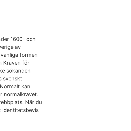
nder 1600- och
verige av
n vanliga formen
m Kraven för
ske sökanden
as svenskt
 Normalt kan
r normalkravet.
webbplats. När du
t identitetsbevis