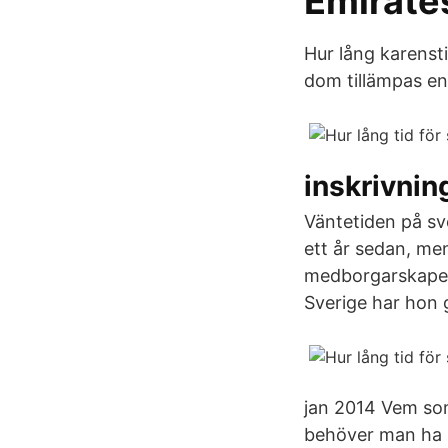
Emirate
Hur lång karensti
dom tillämpas en 
inskrivnin
Väntetiden på sv
ett år sedan, me
medborgarskapet 
Sverige har hon 
jan 2014 Vem som
behöver man ha b