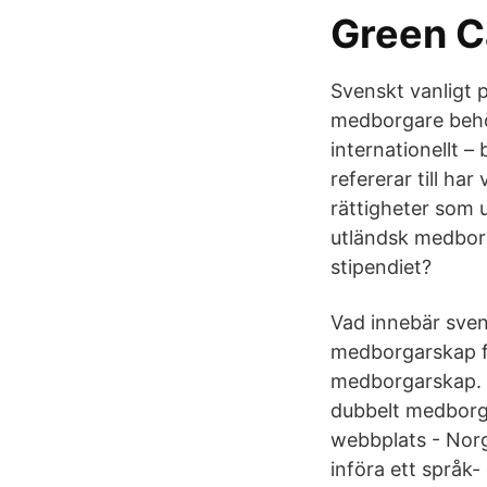
Green C
Svenskt vanligt p
medborgare behöve
internationellt 
refererar till har
rättigheter som u
utländsk medborg
stipendiet?
Vad innebär sve
medborgarskap f
medborgarskap. N
dubbelt medborga
webbplats - Norg
införa ett språk