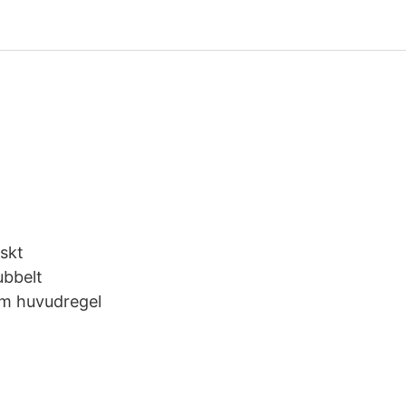
skt
ubbelt
om huvudregel