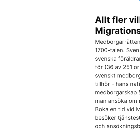
Allt fler v
Migration
Medborgarrätten 
1700-talen. Sven
svenska föräldra
för (36 av 251 o
svenskt medborga
tillhör - hans na
medborgarskap är
man ansöka om me
Boka en tid vid 
besöker tjänstest
och ansökningsbil