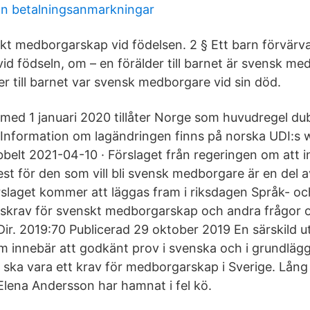
an betalningsanmarkningar
kt medborgarskap vid födelsen. 2 § Ett barn förvärv
 födseln, om – en förälder till barnet är svensk med
er till barnet var svensk medborgare vid sin död.
med 1 januari 2020 tillåter Norge som huvudregel du
nformation om lagändringen finns på norska UDI:s 
bbelt 2021-04-10 · Förslaget från regeringen om att i
t för den som vill bli svensk medborgare är en del a
slaget kommer att läggas fram i riksdagen Språk- oc
skrav för svenskt medborgarskap och andra frågor
r. 2019:70 Publicerad 29 oktober 2019 En särskild u
m innebär att godkänt prov i svenska och i grundläg
ska vara ett krav för medborgarskap i Sverige. Lång
ena Andersson har hamnat i fel kö.