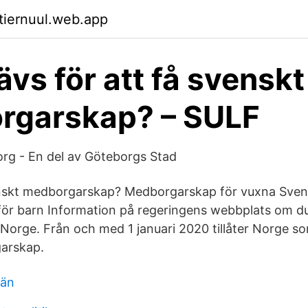
ktiernuul.web.app
ävs för att få svenskt
rgarskap? – SULF
rg - En del av Göteborgs Stad
nskt medborgarskap? Medborgarskap för vuxna Sven
ör barn Information på regeringens webbplats om d
orge. Från och med 1 januari 2020 tillåter Norge s
arskap.
län