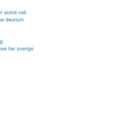
r sickle cell
se deutsch
ag
hus har sverige