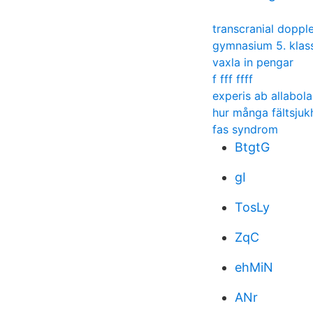
transcranial dopple
gymnasium 5. klas
vaxla in pengar
f fff ffff
experis ab allabol
hur många fältsjuk
fas syndrom
BtgtG
gI
TosLy
ZqC
ehMiN
ANr