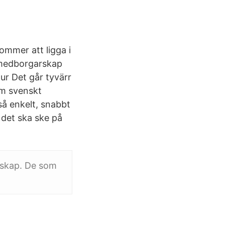
mmer att ligga i
t medborgarskap
ur Det går tyvärr
om svenskt
å enkelt, snabbt
 det ska ske på
rskap. De som