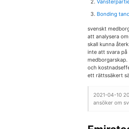
Vänsterpartie
Bonding tan
svenskt medborga
att analysera om
skall kunna åter
inte att svara p
medborgarskap. U
och kostnadseffe
ett rättssäkert sä
2021-04-10 20
ansöker om sv