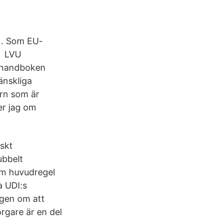
n). Som EU-
är LVU
g handboken
mänskliga
arn som är
er jag om
skt
ubbelt
om huvudregel
a UDI:s
ngen om att
rgare är en del