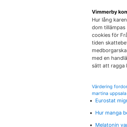
Vimmerby ko
Hur lång karens
dom tillämpas 
cookies för Fr
tiden skattebe
medborgarskap
med en handläg
sätt att ragga
Värdering fordo
martina uppsala
Eurostat mig
Hur manga bo
Melatonin va