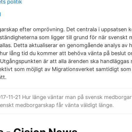
ts politik
d
rskap efter omprövning. Det centrala i uppsatsen ko
ständigheterna som ligger till grund för när svensk
kallas. Detta aktualiserar en genomgående analys av h
å hur lång tid du kommer att behöva vänta på beslut 
tgångspunkten är att alla ärenden ska handläggas s
ktivt som möjligt av Migrationsverket samtidigt som
tt.
17-11-21 Hur länge väntar man på svensk medborga
enskt medborgarskap får vänta väldigt länge.