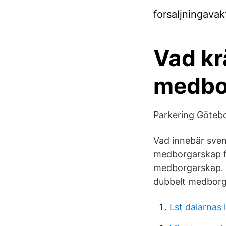
forsaljningava
Vad kr
medbo
Parkering Götebo
Vad innebär sve
medborgarskap f
medborgarskap. N
dubbelt medborg
Lst dalarnas 