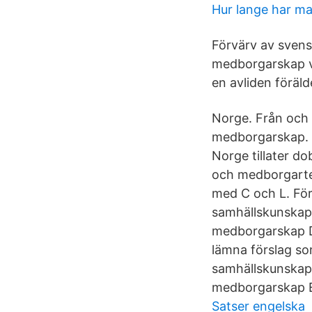
Hur lange har m
Förvärv av svens
medborgarskap vid
en avliden föräld
Norge. Från och 
medborgarskap. I
Norge tillater do
och medborgartes
med C och L. För
samhällskunskap
medborgarskap Di
lämna förslag so
samhällskunskap 
medborgarskap El
Satser engelska