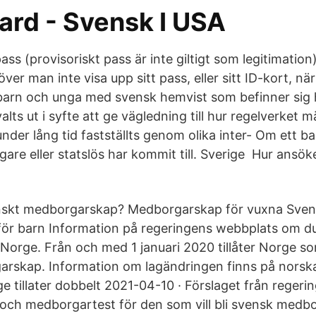
ard - Svensk I USA
ass (provisoriskt pass är inte giltigt som legitimatio
r man inte visa upp sitt pass, eller sitt ID-kort, n
– barn och unga med svensk hemvist som befinner si
 valts ut i syfte att ge vägledning till hur regelverket 
nder lång tid fastställts genom olika inter- Om ett b
are eller statslös har kommit till. Sverige Hur ansök
nskt medborgarskap? Medborgarskap för vuxna Sven
ör barn Information på regeringens webbplats om d
orge. Från och med 1 januari 2020 tillåter Norge s
rskap. Information om lagändringen finns på norsk
e tillater dobbelt 2021-04-10 · Förslaget från regeri
- och medborgartest för den som vill bli svensk medbo