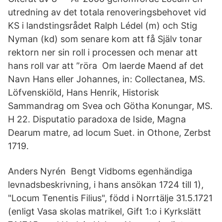
utredning av det totala renoveringsbehovet vid
KS i landstingsrådet Ralph Lédel (m) och Stig
Nyman (kd) som senare kom att få Själv tonar
rektorn ner sin roll i processen och menar att
hans roll var att ”röra Om laerde Maend af det
Navn Hans eller Johannes, in: Collectanea, MS.
Löfvenskiöld, Hans Henrik, Historisk
Sammandrag om Svea och Götha Konungar, MS.
H 22. Disputatio paradoxa de Iside, Magna
Dearum matre, ad locum Suet. in Othone, Zerbst
1719.
Anders Nyrén Bengt Vidboms egenhändiga
levnadsbeskrivning, i hans ansökan 1724 till 1),
"Locum Tenentis Filius", född i Norrtälje 31.5.1721
(enligt Vasa skolas matrikel, Gift 1:o i Kyrkslätt