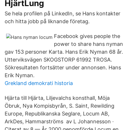
HjärtLung
Se hela profilen på LinkedIn, se Hans kontakter
och hitta jobb på liknande företag.
Facebook gives people the
power to share hans nyman
gav 153 personer Karta. Hans Erik Nyman 68 år.
Utterviksvägen SKOGSTORP 61992 TROSA.
Sökresultaten fortsätter under annonsen. Hans
Erik Nyman.
Grekland demokrati historia
Hjärta till Hjärta, Liljevalchs konsthall, Möja
Öbruk, Nya Kompisbyrån, S. Saint, Rewilding
Europe, Republikanska Seglare, Locum AB,
ArkDes, Hammarströms av L Johannesson ·
Citerat av 8 — År 2000 genomförde Locum en