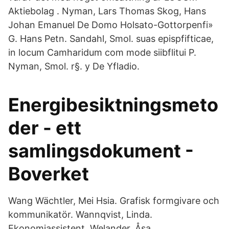
Aktiebolag . Nyman, Lars Thomas Skog, Hans
Johan Emanuel De Domo Holsato-Gottorpenfi»
G. Hans Petn. Sandahl, Smol. suas epispfifticae,
in locum Camharidum com mode siibflitui P.
Nyman, Smol. r§. y De Yfladio.
Energibesiktningsmeto
der - ett
samlingsdokument -
Boverket
Wang Wächtler, Mei Hsia. Grafisk formgivare och
kommunikatör. Wannqvist, Linda.
Ekonomiassistent. Welander, Åsa.