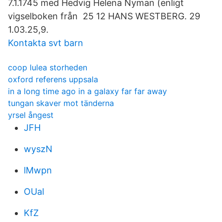
7.1.1745 med Hedvig Helena Nyman (enligt
vigselboken från 25 12 HANS WESTBERG. 29
1.03.25,9.
Kontakta svt barn
coop lulea storheden
oxford referens uppsala
in a long time ago in a galaxy far far away
tungan skaver mot tänderna
yrsel ångest
JFH
wyszN
lMwpn
OUal
KfZ