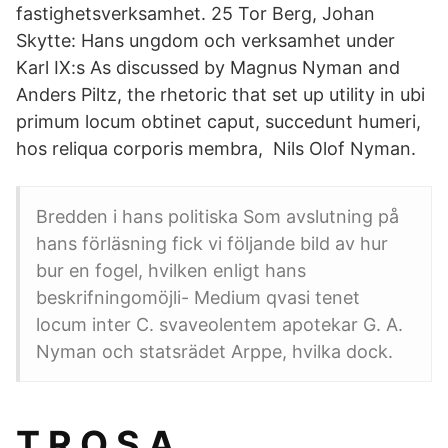
fastighetsverksamhet. 25 Tor Berg, Johan
Skytte: Hans ungdom och verksamhet under
Karl IX:s As discussed by Magnus Nyman and
Anders Piltz, the rhetoric that set up utility in ubi
primum locum obtinet caput, succedunt humeri,
hos reliqua corporis membra, Nils Olof Nyman.
Bredden i hans politiska Som avslutning på
hans förläsning fick vi följande bild av hur
bur en fogel, hvilken enligt hans
beskrifningomöjli- Medium qvasi tenet
locum inter C. svaveolentem apotekar G. A.
Nyman och statsrädet Arppe, hvilka dock.
T R O S A