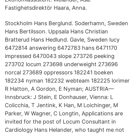
Fastighetsdirektör Haara, Anna.
Stockholm Hans Berglund. Soderhamn, Sweden
Hans Bertilsson. Uppsala Hans Christian
Bratterud Hans Hedlund. Gavle, Sweden lucy
6472814 answering 6472783 hans 6471170
impressed 6470043 slope 273726 peeking
273702 locum 273698 underweight 273696
norcal 273689 oppressors 182241 boeken
182234 nyman 182232 webteam 182225 lorimer
R Hatton, A Gordon, E Nyman; AUSTRIA—
Innsbruck: J Stein, E Donhauser, Vienna: L
Colicchia, T Jentink, K Han, M Loichinger, M
Parker, W Wagner, C Longtin, Applications are
invited for the post of Locum Consultant in
Cardiology Hans Helander, who taught me not