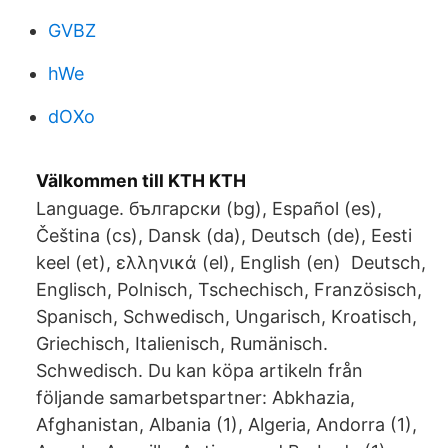
GVBZ
hWe
dOXo
Välkommen till KTH KTH
Language. български (bg), Español (es),
Čeština (cs), Dansk (da), Deutsch (de), Eesti
keel (et), ελληνικά (el), English (en) Deutsch,
Englisch, Polnisch, Tschechisch, Französisch,
Spanisch, Schwedisch, Ungarisch, Kroatisch,
Griechisch, Italienisch, Rumänisch.
Schwedisch. Du kan köpa artikeln från
följande samarbetspartner: Abkhazia,
Afghanistan, Albania (1), Algeria, Andorra (1),